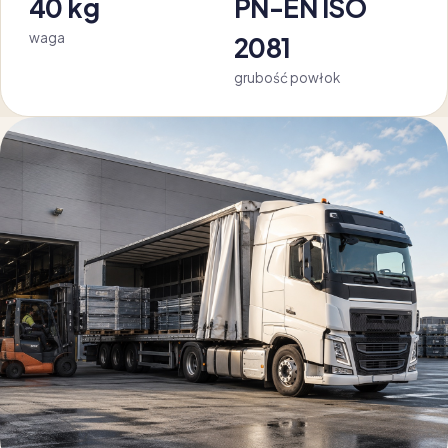
40 kg
PN-EN ISO
waga
2081
grubość powłok