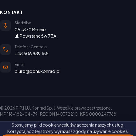
KONTAKT
Siedziba
05-870 Błonie
ul. Powstańców 73A
Telefon : Centrala
+48 606 889 158
Email
biuro@pphukonrad.pl
© 2026 P.P.H.U. Konrad Sp. J. Wszelkie prawa zastrzeżone.
NIP 118-182-04-79 · REGON 140372210 · KRS 0000247768
Stosujemy pliki cookie w celu świadczenia naszych usług.
Korzystając z tej strony wyrażasz zgodę na używanie cookies.