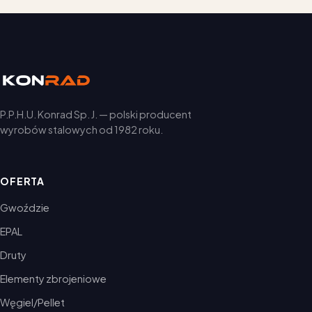
P.P.H.U. Konrad Sp. J. — polski producent
wyrobów stalowych od 1982 roku.
OFERTA
Gwoździe
EPAL
Druty
Elementy zbrojeniowe
Węgiel/Pellet