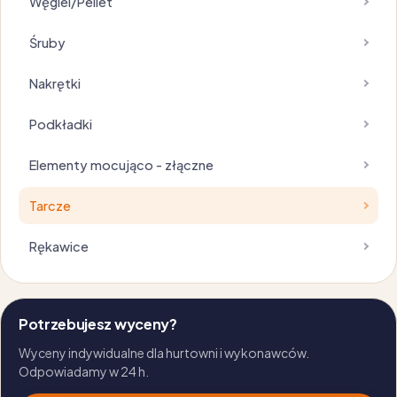
Węgiel/Pellet
Śruby
Nakrętki
Podkładki
Elementy mocująco - złączne
Tarcze
Rękawice
Potrzebujesz wyceny?
Wyceny indywidualne dla hurtowni i wykonawców.
Odpowiadamy w 24 h.