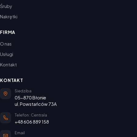
Śruby
Nakrętki
FIRMA
O nas
Usługi
Kontakt
KONTAKT
Siedziba
05-870 Błonie
ul. Powstańców 73A
Telefon : Centrala
+48 606 889 158
Email