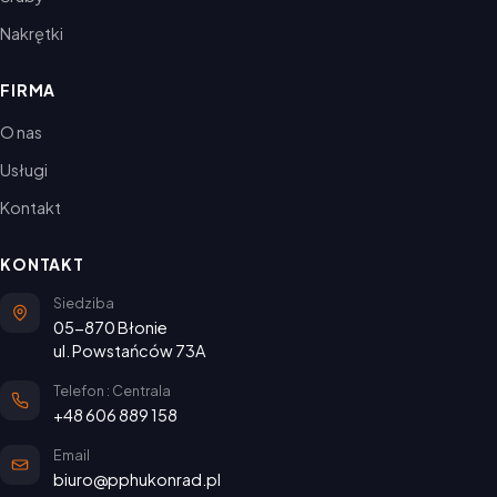
Nakrętki
FIRMA
O nas
Usługi
Kontakt
KONTAKT
Siedziba
05-870 Błonie
ul. Powstańców 73A
Telefon : Centrala
+48 606 889 158
Email
biuro@pphukonrad.pl