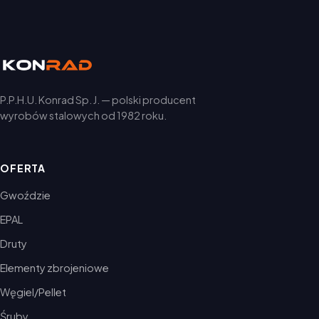
P.P.H.U. Konrad Sp. J. — polski producent
wyrobów stalowych od 1982 roku.
OFERTA
Gwoździe
EPAL
Druty
Elementy zbrojeniowe
Węgiel/Pellet
Śruby