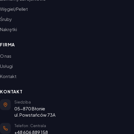
Węgiel/Pellet
Śruby
Nakrętki
FIRMA
O nas
Usługi
Kontakt
KONTAKT
Siedziba
05-870 Błonie
ul. Powstańców 73A
Telefon : Centrala
+48 606 889 158