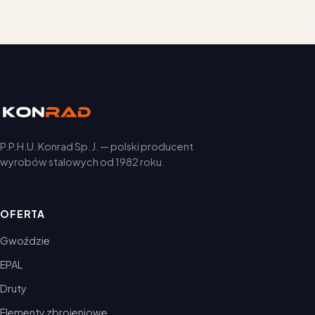
P.P.H.U. Konrad Sp. J. — polski producent
wyrobów stalowych od 1982 roku.
OFERTA
Gwoździe
EPAL
Druty
Elementy zbrojeniowe