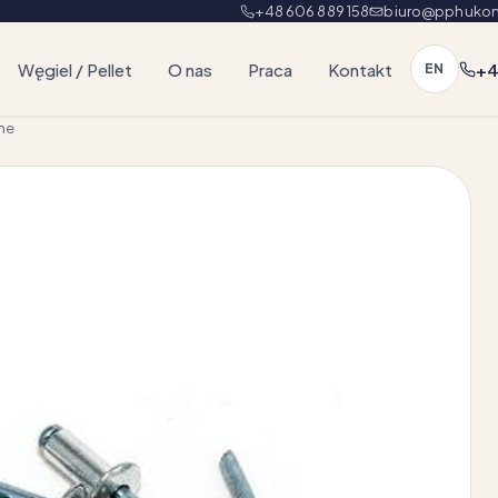
+48 606 889 158
biuro@pphukon
Węgiel / Pellet
O nas
Praca
Kontakt
+4
EN
lne