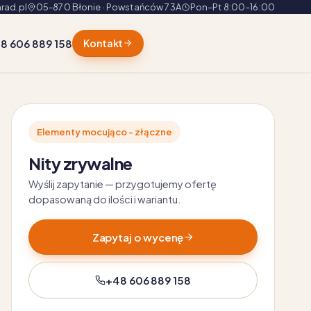
rad.pl
05-870 Błonie · Powstańców 73A
Pon–Pt 8:00–16:00
8 606 889 158
Kontakt
Elementy mocująco - złączne
Nity zrywalne
Wyślij zapytanie — przygotujemy ofertę
dopasowaną do ilości i wariantu.
Zapytaj o wycenę
+48 606 889 158