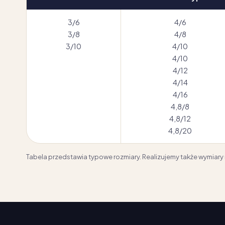
3/6
4/6
3/8
4/8
3/10
4/10
4/10
4/12
4/14
4/16
4,8/8
4,8/12
4,8/20
Tabela przedstawia typowe rozmiary. Realizujemy także wymiar