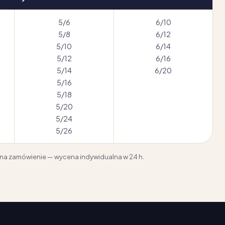
5/6
6/10
5/8
6/12
5/10
6/14
5/12
6/16
5/14
6/20
5/16
5/18
5/20
5/24
5/26
y na zamówienie — wycena indywidualna w 24 h.