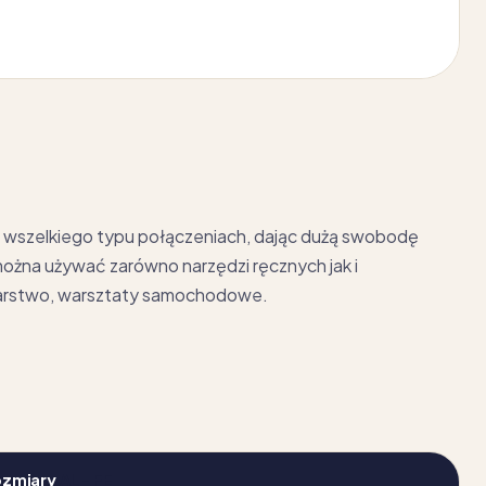
e wszelkiego typu połączeniach, dając dużą swobodę
można używać zarówno narzędzi ręcznych jak i
arstwo, warsztaty samochodowe.
ozmiary
AL - FE