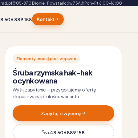
rad.pl
05-870 Błonie · Powstańców 73A
Pon–Pt 8:00–16:00
8 606 889 158
Kontakt
Elementy mocująco - złączne
Śruba rzymska hak-hak
ocynkowana
Wyślij zapytanie — przygotujemy ofertę
dopasowaną do ilości i wariantu.
Zapytaj o wycenę
+48 606 889 158