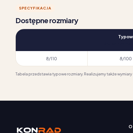
SPECYFIKACJA
Dostępne rozmiary
Typow
śruba rzymsk
8/110
8/100
Tabela przedstawia typowe rozmiary. Realizujemy także wymiar
O