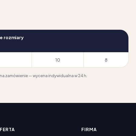
e rozmiary
a kuta HAK – HAK
10
8
y na zamówienie — wycena indywidualna w 24 h.
FERTA
FIRMA