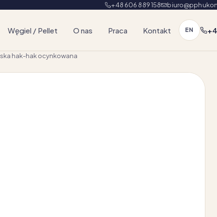
+48 606 889 158
biuro@pphukon
Węgiel / Pellet
O nas
Praca
Kontakt
+4
EN
mska hak-hak ocynkowana