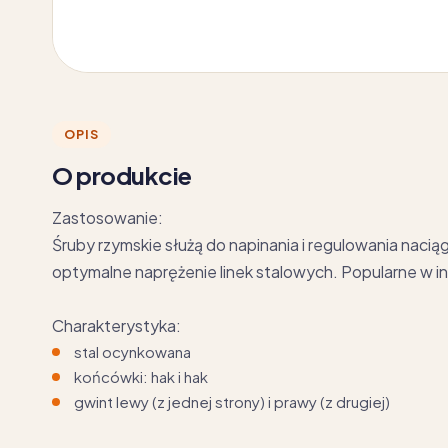
OPIS
O produkcie
Zastosowanie:
Śruby rzymskie służą do napinania i regulowania nacią
optymalne naprężenie linek stalowych. Popularne w 
Charakterystyka:
stal ocynkowana
końcówki: hak i hak
gwint lewy (z jednej strony) i prawy (z drugiej)