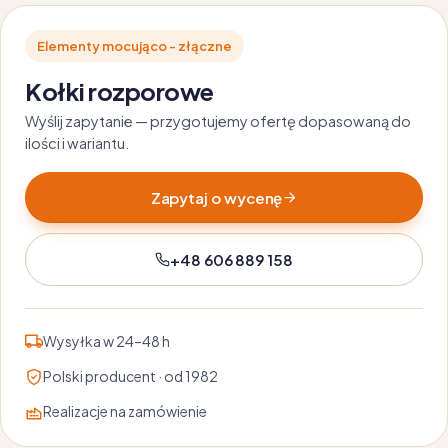
Elementy mocująco - złączne
Kołki rozporowe
Wyślij zapytanie — przygotujemy ofertę dopasowaną do
ilości i wariantu.
Zapytaj o wycenę
+48 606 889 158
Wysyłka w 24–48 h
Polski producent · od 1982
Realizacje na zamówienie