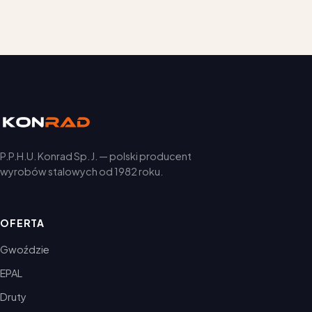
P.P.H.U. Konrad Sp. J. — polski producent
wyrobów stalowych od 1982 roku.
OFERTA
Gwoździe
EPAL
Druty